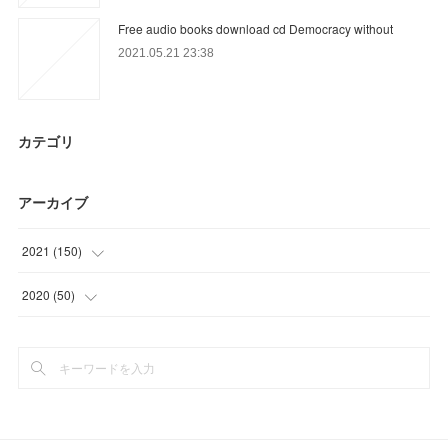
Free audio books download cd Democracy without
2021.05.21 23:38
カテゴリ
アーカイブ
2021
(
150
)
(
48
)
2020
(
50
)
(
36
)
(
15
)
(
15
)
(
24
)
(
24
)
(
11
)