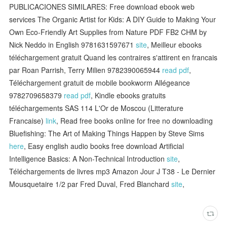
PUBLICACIONES SIMILARES: Free download ebook web
services The Organic Artist for Kids: A DIY Guide to Making Your
Own Eco-Friendly Art Supplies from Nature PDF FB2 CHM by
Nick Neddo in English 9781631597671
site
, Meilleur ebooks
téléchargement gratuit Quand les contraires s'attirent en francais
par Roan Parrish, Terry Milien 9782390065944
read pdf
,
Téléchargement gratuit de mobile bookworm Allégeance
9782709658379
read pdf
, Kindle ebooks gratuits
téléchargements SAS 114 L'Or de Moscou (Litterature
Francaise)
link
, Read free books online for free no downloading
Bluefishing: The Art of Making Things Happen by Steve Sims
here
, Easy english audio books free download Artificial
Intelligence Basics: A Non-Technical Introduction
site
,
Téléchargements de livres mp3 Amazon Jour J T38 - Le Dernier
Mousquetaire 1/2 par Fred Duval, Fred Blanchard
site
,